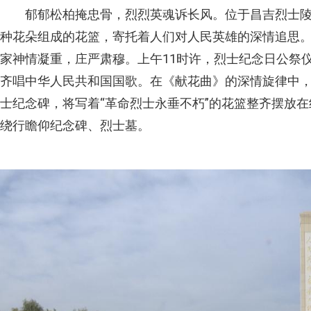
郁郁松柏掩忠骨，烈烈英魂诉长风。位于昌吉烈士
种花朵组成的花篮，寄托着人们对人民英雄的深情追思
家神情凝重，庄严肃穆。上午11时许，烈士纪念日公祭
齐唱中华人民共和国国歌。在《献花曲》的深情旋律中，
士纪念碑，将写着“革命烈士永垂不朽”的花篮整齐摆放
绕行瞻仰纪念碑、烈士墓。