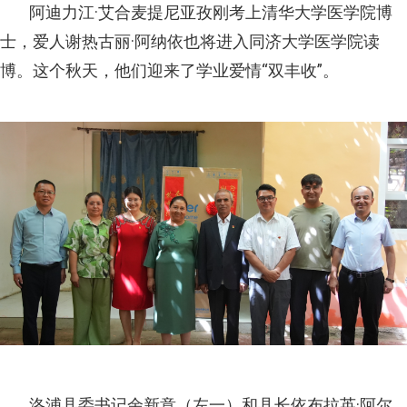
阿迪力江·艾合麦提尼亚孜刚考上清华大学医学院博
士，爱人谢热古丽·阿纳依也将进入同济大学医学院读
博。这个秋天，他们迎来了学业爱情“双丰收”。
洛浦县委书记余新意（左一）和县长依布拉英·阿尔