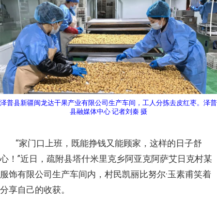
泽普县新疆闽龙达干果产业有限公司生产车间，工人分拣去皮红枣。泽普
县融媒体中心 记者刘秦 摄
“家门口上班，既能挣钱又能顾家，这样的日子舒
心！”近日，疏附县塔什米里克乡阿亚克阿萨艾日克村某
服饰有限公司生产车间内，村民凯丽比努尔·玉素甫笑着
分享自己的收获。