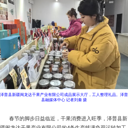
泽普县新疆闽龙达干果产业有限公司成品展示大厅，工人整理礼品。泽普
县融媒体中心 记者刘秦 摄
春节的脚步日益临近，干果消费进入旺季，泽普县新
疆闽龙达干果产业有限公司的4条生产线满负荷运转加工