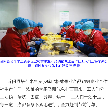
疏附县塔什米里克乡琼巴格林果业产品购销专业合作社工人们正将苹果分
瓣。疏附县融媒体中心记者 王涛 摄
疏附县塔什米里克乡琼巴格林果业产品购销专业合作
社生产车间，浓郁的苹果香甜气息扑面而来。工人们分
工明确，清洗、去皮、分瓣、烘干……工人们干劲十足，
每一道工序都有条不紊地进行，全力赶制节前订单。