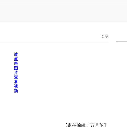
分享
请
点
击
图
片
查
看
视
频
【责任编辑：万月英】