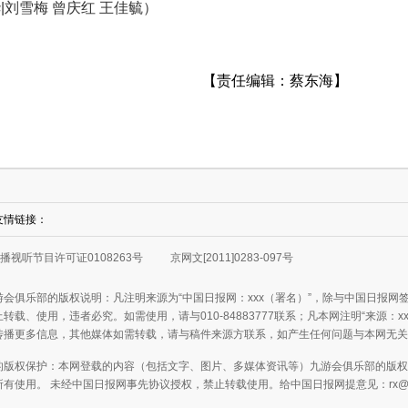
刘雪梅 曾庆红 王佳毓）
【责任编辑：蔡东海】
友情链接：
播视听节目许可证0108263号
京网文[2011]0283-097号
游会俱乐部的版权说明：凡注明来源为“中国日报网：xxx（署名）”，除与中国日报
转载、使用，违者必究。如需使用，请与010-84883777联系；凡本网注明“来源：
传播更多信息，其他媒体如需转载，请与稿件来源方联系，如产生任何问题与本网无关
的版权保护：本网登载的内容（包括文字、图片、多媒体资讯等）九游会俱乐部的版权
所有使用。 未经中国日报网事先协议授权，禁止转载使用。给中国日报网提意见：
rx@