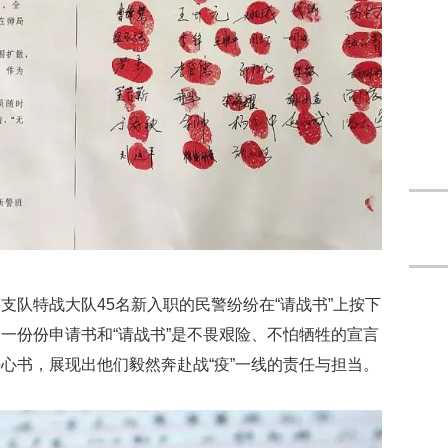
支队特战大队45名新入职的民警纷纷在“请战书”上按下
一份份申请书和“请战书”是不畏艰险、不怕牺牲的宣言
心书，展现出他们毅然奔赴战“疫”一线的责任与担当。