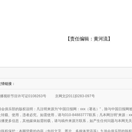
【责任编辑：黄河流】
友情链接：
播视听节目许可证0108263号
京网文[2011]0283-097号
游会俱乐部的版权说明：凡注明来源为“中国日报网：xxx（署名）”，除与中国日报
转载、使用，违者必究。如需使用，请与010-84883777联系；凡本网注明“来源：
传播更多信息，其他媒体如需转载，请与稿件来源方联系，如产生任何问题与本网无关
的版权保护：本网登载的内容（包括文字、图片、多媒体资讯等）九游会俱乐部的版权