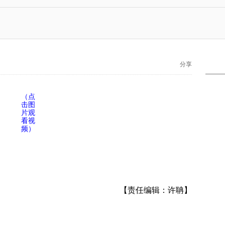
分享
（点
击图
片观
看视
频）
【责任编辑：许聃】