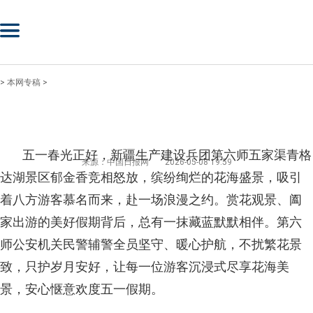
>
本网专稿
>
五一春光正好，新疆生产建设兵团第六师五家渠青格
来源：中国日报网
2026-05-08 19:59
达湖景区郁金香竞相怒放，缤纷绚烂的花海盛景，吸引
着八方游客慕名而来，赴一场浪漫之约。赏花观景、阖
家出游的美好假期背后，总有一抹藏蓝默默相伴。第六
师公安机关民警辅警全员坚守、暖心护航，不扰繁花景
致，只护岁月安好，让每一位游客沉浸式尽享花海美
景，安心惬意欢度五一假期。