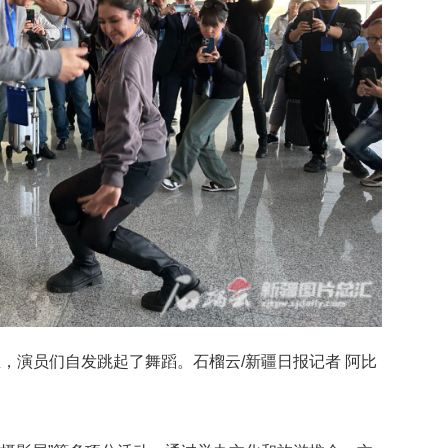
，演员们自发跳起了舞蹈。石榴云/新疆日报记者 阿比