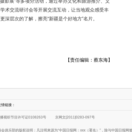
“摄影展”等多项分活动，通过举办文化和旅游推介、文
用学术交流研讨会等开展交流互动，让当地观众感受丰
更深层次的了解，擦亮“新疆是个好地方”名片。
【责任编辑：蔡东海】
友情链接：
播视听节目许可证0108263号
京网文[2011]0283-097号
游会俱乐部的版权说明：凡注明来源为“中国日报网：xxx（署名）”，除与中国日报