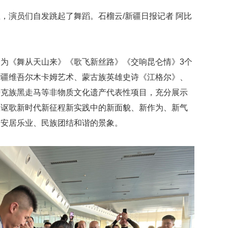
，演员们自发跳起了舞蹈。石榴云/新疆日报记者 阿比
为《舞从天山来》《歌飞新丝路》《交响昆仑情》3个
新疆维吾尔木卡姆艺术、蒙古族英雄史诗《江格尔》、
萨克族黑走马等非物质文化遗产代表性项目，充分展示
在讴歌新时代新征程新实践中的新面貌、新作为、新气
民安居乐业、民族团结和谐的景象。