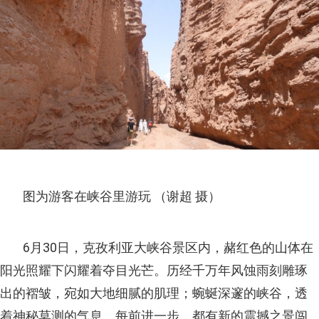
图为游客在峡谷里游玩 （谢超 摄）
6月30日，克孜利亚大峡谷景区内，赭红色的山体在
阳光照耀下闪耀着夺目光芒。历经千万年风蚀雨刻雕琢
出的褶皱，宛如大地细腻的肌理；蜿蜒深邃的峡谷，透
着神秘莫测的气息。每前进一步，都有新的震撼之景闯