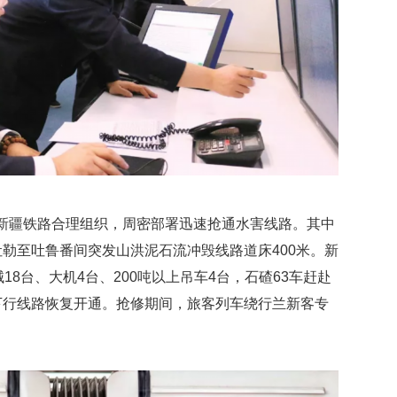
新疆铁路合理组织，周密部署迅速抢通水害线路。其中
吐勒至吐鲁番间突发山洪泥石流冲毁线路道床400米。新
18台、大机4台、200吨以上吊车4台，石碴63车赶赴
下行线路恢复开通。抢修期间，旅客列车绕行兰新客专