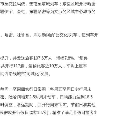
屯市至克拉玛依、奎屯至塔城列车；东疆区域开行哈密
北疆伊宁、奎屯、东疆哈密等为支点的区域中心城市的
、哈密、吐鲁番、库尔勒间的“公交化”列车，使列车开
升，共发送旅客107.6万人，增幅7.8%。“复兴
，共开行117趟，运输旅客近10万人，平均上座率
输助力沿线城市“同城化”发展。
力。每周一至周四实行日常图；每周五至周日实行周末
、吐哈间增开2.5对周末动车，日均能力达到18.5
调整，暑运期间，共开行周末“4 3”、节假日和其他
”小长假就开行假日临客187列，精准了满足节假日旅客出