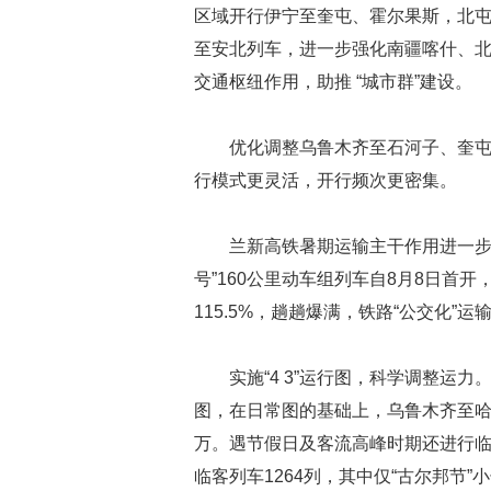
区域开行伊宁至奎屯、霍尔果斯，北
至安北列车，进一步强化南疆喀什、
交通枢纽作用，助推 “城市群”建设。
优化调整乌鲁木齐至石河子、奎屯
行模式更灵活，开行频次更密集。
兰新高铁暑期运输主干作用进一步提
号”160公里动车组列车自8月8日首开
115.5%，趟趟爆满，铁路“公交化”运
实施“4 3”运行图，科学调整运
图，在日常图的基础上，乌鲁木齐至哈密
万。遇节假日及客流高峰时期还进行临时
临客列车1264列，其中仅“古尔邦节