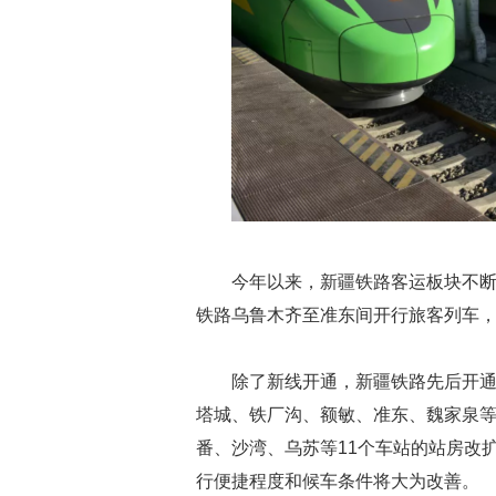
今年以来，新疆铁路客运板块不断
铁路乌鲁木齐至准东间开行旅客列车，
除了新线开通，新疆铁路先后开
塔城、铁厂沟、额敏、准东、魏家泉等
番、沙湾、乌苏等11个车站的站房改
行便捷程度和候车条件将大为改善。