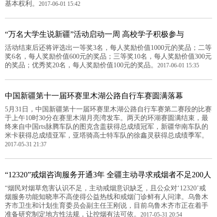
基本权利。
2017-06-01 15:42
“万名大学生说新疆”活动启动一周 高校学子积极参与
活动结束后还将评选出一等奖3名，每人奖励价值1000元的奖品；二等
奖6名，每人奖励价值600元的奖品；三等奖10名，每人奖励价值300元
的奖品；优秀奖20名，每人奖励价值100元的奖品。
2017-06-01 15:35
中国新疆第十一届环赛里木湖公路自行车赛圆满落幕
5月31日，中国新疆第十一届环赛里木湖公路自行车赛第二赛段的比赛
于上午10时30分在赛里木湖月亮湾发车。两天的环湖赛圆满结束，最
终来自中国rts脉腾车队的图克含盖获得总成绩冠军，新疆华南车队的
米卡获得总成绩亚军，亚塔骑高士特车队的徐鑫灵获得总成绩季军。
2017-05-31 21:37
“12320”戒烟咨询服务开通3年 全疆主动寻求戒烟者不足200人
“烟民对烟草危害认识不足，主动戒烟意识缺乏，且公众对‘12320’戒
烟服务功能知晓率不高使得公益热线和戒烟门诊鲜有人问津。乌鲁木
齐市卫生和计划生育委员会副主任王刚说，目前乌鲁木齐市正在着手
准备研究制定地方性法规，让控烟有法可依。
2017-05-31 20:54