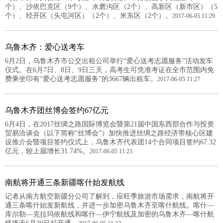
个）、沙依巴克区（9个）、水磨沟区（2个）、高新区（新市区）（5
个）、经开区（头屯河区）（2个）、米东区（2个）。
2017-06-05 11:29
乌鲁木齐：爱心送考车
6月2日，乌鲁木齐市公交出租公司举行“爱心送考志愿服务”活动发车
仪式。在6月7日、8日、9日三天，高考生可凭准考证在全市范围内免
费乘坐印有“爱心送考志愿服务”的3667辆出租车。
2017-06-05 11:27
乌鲁木齐团丝博会签约67亿元
6月4日，在2017丝绸之路国际博览会暨第21届中国东西部合作与投资
贸易洽谈会（以下简称“丝博会”）加快推进丝绸之路经济带核心区建
设推介会暨项目签约仪式上，乌鲁木齐代表团14个合同项目签约67.32
亿元，较上届增长31.74%。
2017-06-05 11:23
南航将开通三条新疆喀什始发航线
记者从南方航空新疆分公司了解到，应旺季旅游市场需求，南航将开
通三条喀什始发新航线，并进一步加密乌鲁木齐至喀什航线。喀什—
库尔勒—克拉玛依航线和喀什—伊宁航线及加密的乌鲁木齐—喀什航