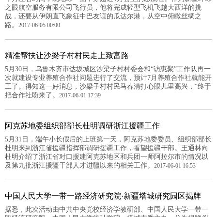
之眼航空服务有限公司飞行员，他将完成轻型飞机飞越大西洋的挑
战，还要从伊朗直飞象征中巴友谊的瓜达尔港，从空中俯瞰丝绸之
路。
2017-06-05 00:00
精准帮扶让沙梁子村村民走上致富路
5月30日，乌鲁木齐市达坂城区沙梁子村村委会和“访惠聚”工作队再一
次就建设专业养殖合作社问题进行了交流，预计7月养殖合作社就能开
工了。得知这一好消息，沙梁子村村民马春清打心眼儿里高兴，“终于
把合作社盼来了。
2017-06-01 17:39
阿克苏地委组织部部长杜明调研浙江援疆工作
5月31日，端午小长假后的上班第一天，阿克苏地委委员、组织部部长
杜明来到浙江省援疆指挥部调研援疆工作，看望援疆干部。王通林向
杜明介绍了浙江省对口援建阿克苏地区和兵团一师阿拉尔市的情况以
及第九批浙江援疆干部人才进疆以来的相关工作。
2017-06-01 16:53
中国人民大学一带一路经济研究院·新疆塔城研究园区揭牌
据悉，此次活动由中共中央党校经济学教研部、中国人民大学一带一