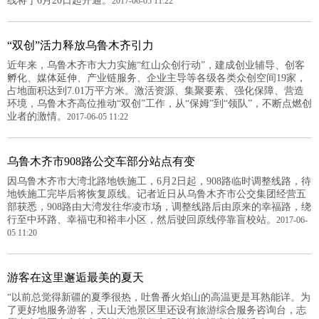
线将于6月20日起开通。
2017-06-05 11:22
“双创”活力释放乌鲁木齐引力
近年来，乌鲁木齐市大力实施“红山众创行动”，建成创业辅导、创客
孵化、媒体延伸、产业链服务、企业主导等各级各类众创空间19家，
占地面积达到7.01万平方米。激活资源、集聚要素、强化保障、营造
环境，乌鲁木齐高位推动“双创”工作，从“保姆”到“领队”，不断点燃创
业者的激情。
2017-06-05 11:22
乌鲁木齐市908路公交车部分站点有变
因乌鲁木齐市大湾北路地铁施工，6月2日起，908路临时调整线路，待
地铁施工完毕后将恢复原线。记者近日从乌鲁木齐市公交集团经营五
部获悉，908路由大湾发往华凌市场，调整线路后由原来的幸福路，绕
行至中环路、幸福屯和裕丰小区，然后驶回原线停靠盲校站。
2017-06-
05 11:20
游客在这里邂逅最美的夏天
“以前总觉得新疆的夏季很热，吐鲁番火焰山的高温更是耳熟能详。为
了更好地服务游客，天山天池景区里还设有旅游综合服务咨询台，志