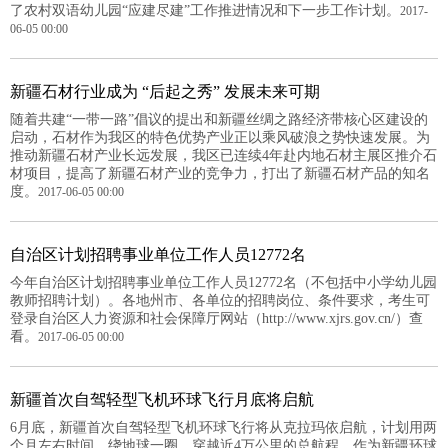
了农村双语幼儿园“应建尽建”工作推进情况和下一步工作计划。
2017-
06-05 00:00
新疆石材行业成为 “后起之秀” 发展未来可期
随着共建“一带一路”倡议的提出和新疆丝绸之路经济带核心区建设的
启动，石材作为我区的特色优势产业正以乘风破浪之势快速发展。为
推动新疆石材产业长远发展，我区已连续4年赴内地石材主展区推介石
材项目，提高了新疆石材产业的竞争力，打出了新疆石材产品的知名
度。
2017-06-05 00:00
自治区计划招聘事业单位工作人员12772名
今年自治区计划招聘事业单位工作人员12772名（不包括中小学幼儿园
教师招聘计划）。各地州市、各单位的招聘岗位、条件要求，考生可
登录自治区人力资源和社会保障厅网站（http://www.xjrs.gov.cn/）查
看。
2017-06-05 00:00
新疆首次自驾轻型飞机环球飞行月底将启航
6月底，新疆首次自驾轻型飞机环球飞行将从克拉玛依启航，计划用两
个月左右时间，绕地球一圈，穿越近4万公里的总航程。作为新疆环球