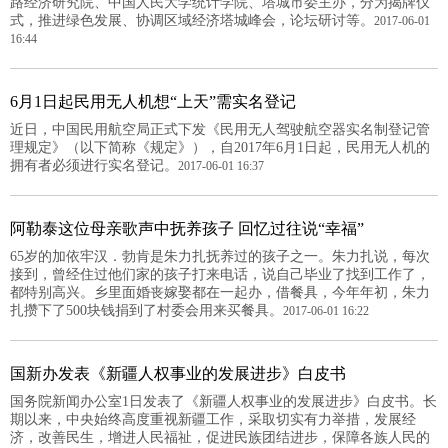
路经济研究院、中国人民大学统计学院、塔城市委主办，分为揭牌仪
式，推进绿色发展、协调区域经济塔城峰会，论坛研讨等。
2017-06-01
16:44
6月1日起民用无人机想“上天”需实名登记
近日，中国民用航空局正式下发《民用无人驾驶航空器实名制登记管
理规定》（以下简称《规定》），自2017年6月1日起，民用无人机的
拥有者必须进行实名登记。
2017-06-01 16:37
阿勒泰这位母亲歌声中抚养孩子 回忆过往说“幸福”
65岁的加依牢汉．勃肯是朱力扎抚养过的孩子之一。朱力扎说，每次
接到，曾经住过他们家的孩子打来电话，说自己毕业了找到工作了，
都特别高兴。乡里面婚丧嫁娶都在一起办，借餐具，今年年初，朱力
扎攒下了500块钱捐到了村委会用来买餐具。
2017-06-01 16:22
国新办发表《新疆人权事业的发展进步》白皮书
国务院新闻办公室1日发表了《新疆人权事业的发展进步》白皮书。长
期以来，中央始终高度重视新疆工作，采取切实有力举措，发展经
济，改善民生，增进人民福祉，促进民族团结进步，保障各族人民的