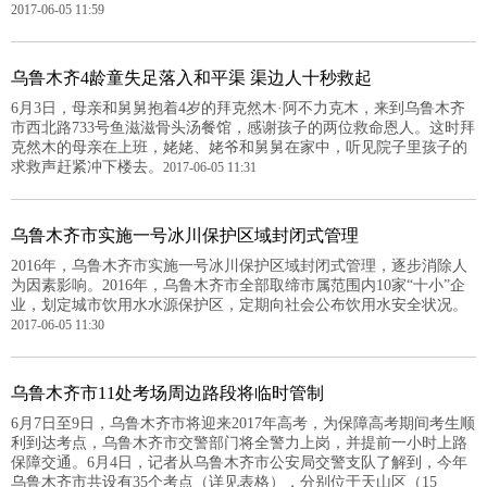
2017-06-05 11:59
乌鲁木齐4龄童失足落入和平渠 渠边人十秒救起
6月3日，母亲和舅舅抱着4岁的拜克然木·阿不力克木，来到乌鲁木齐
市西北路733号鱼滋滋骨头汤餐馆，感谢孩子的两位救命恩人。这时拜
克然木的母亲在上班，姥姥、姥爷和舅舅在家中，听见院子里孩子的
求救声赶紧冲下楼去。
2017-06-05 11:31
乌鲁木齐市实施一号冰川保护区域封闭式管理
2016年，乌鲁木齐市实施一号冰川保护区域封闭式管理，逐步消除人
为因素影响。2016年，乌鲁木齐市全部取缔市属范围内10家“十小”企
业，划定城市饮用水水源保护区，定期向社会公布饮用水安全状况。
2017-06-05 11:30
乌鲁木齐市11处考场周边路段将临时管制
6月7日至9日，乌鲁木齐市将迎来2017年高考，为保障高考期间考生顺
利到达考点，乌鲁木齐市交警部门将全警力上岗，并提前一小时上路
保障交通。6月4日，记者从乌鲁木齐市公安局交警支队了解到，今年
乌鲁木齐市共设有35个考点（详见表格），分别位于天山区（15