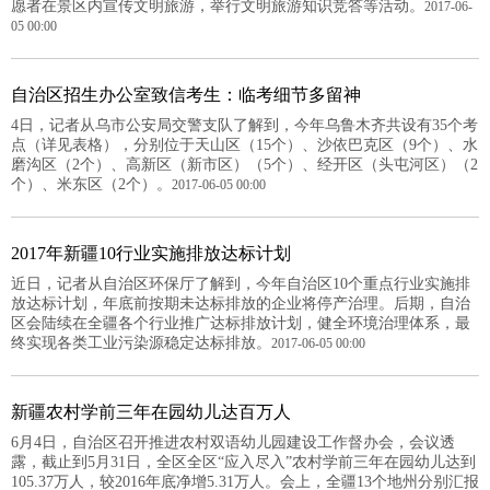
愿者在景区内宣传文明旅游，举行文明旅游知识竞答等活动。
2017-06-
05 00:00
自治区招生办公室致信考生：临考细节多留神
4日，记者从乌市公安局交警支队了解到，今年乌鲁木齐共设有35个考
点（详见表格），分别位于天山区（15个）、沙依巴克区（9个）、水
磨沟区（2个）、高新区（新市区）（5个）、经开区（头屯河区）（2
个）、米东区（2个）。
2017-06-05 00:00
2017年新疆10行业实施排放达标计划
近日，记者从自治区环保厅了解到，今年自治区10个重点行业实施排
放达标计划，年底前按期未达标排放的企业将停产治理。后期，自治
区会陆续在全疆各个行业推广达标排放计划，健全环境治理体系，最
终实现各类工业污染源稳定达标排放。
2017-06-05 00:00
新疆农村学前三年在园幼儿达百万人
6月4日，自治区召开推进农村双语幼儿园建设工作督办会，会议透
露，截止到5月31日，全区全区“应入尽入”农村学前三年在园幼儿达到
105.37万人，较2016年底净增5.31万人。会上，全疆13个地州分别汇报